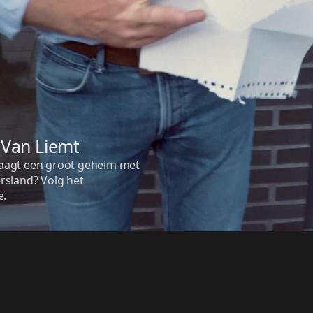
 Van Liemt
aagt een groot geheim met 
sland? Volg het 
e.