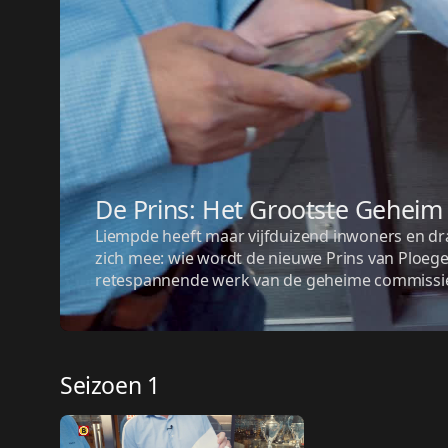
De Prins: Het Grootste Geheim
Liempde heeft maar vijfduizend inwoners en dr
zich mee: wie wordt de nieuwe Prins van Ploeger
retespannende werk van de geheime commissi
Seizoen 1