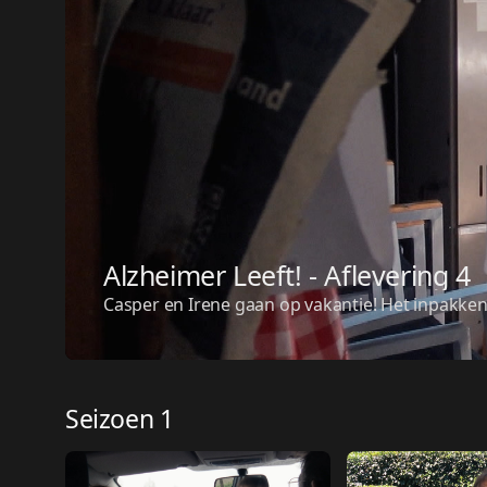
Alzheimer Leeft! - Aflevering 4
Casper en Irene gaan op vakantie! Het inpakken 
Seizoen 1